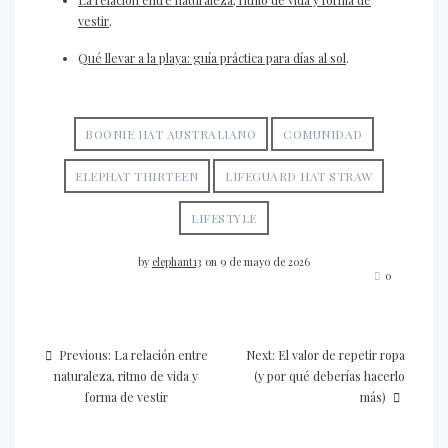
La relación entre naturaleza, ritmo de vida y forma de
vestir
.
Qué llevar a la playa: guía práctica para días al sol
.
BOONIE HAT AUSTRALIANO
COMUNIDAD
ELEPHAT THIRTEEN
LIFEGUARD HAT STRAW
LIFESTYLE
by
elephant13
on 9 de mayo de 2026
0
Navegación
Previous
Next
Previous:
La relación entre
Next:
El valor de repetir ropa
de
post:
post:
naturaleza, ritmo de vida y
(y por qué deberías hacerlo
forma de vestir
más)
entradas