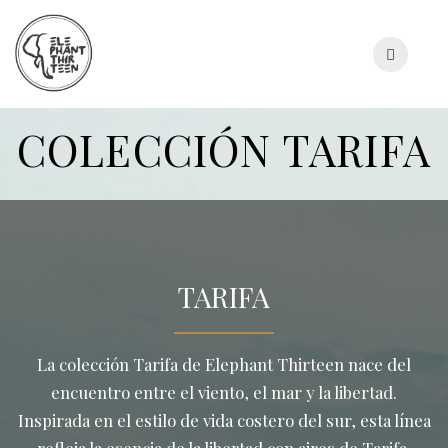
Skip
to
content
COLECCIÓN TARIFA
TARIFA
La colección Tarifa de Elephant Thirteen nace del
encuentro entre el viento, el mar y la libertad.
Inspirada en el estilo de vida costero del sur, esta línea