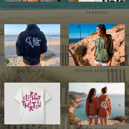
T-SHIRT SUMMER SPORT
DUNE T-SHIRT
OVERSIZE
HOODIE ELEPHANT
HOODIE ZIP
BASE T-SHIRT