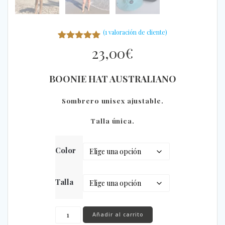
(
1
valoración de cliente)
1
Valorado
23,00
€
con
5.00
de
5 en base
a
valoración
BOONIE HAT AUSTRALIANO
de un
cliente
Sombrero unisex ajustable.
Talla única.
Color
Talla
BOONIE
Añadir al carrito
HAT