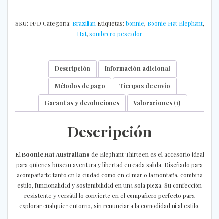
AUSTRALIANO
cantidad
SKU:
N/D
Categoría:
Brazilian
Etiquetas:
bonnie
,
Boonie Hat Elephant
,
Hat
,
sombrero pescador
Descripción
Información adicional
Métodos de pago
Tiempos de envío
Garantías y devoluciones
Valoraciones (1)
Descripción
El
Boonie Hat Australiano
de Elephant Thirteen es el accesorio ideal
para quienes buscan aventura y libertad en cada salida. Diseñado para
acompañarte tanto en la ciudad como en el mar o la montaña, combina
estilo, funcionalidad y sostenibilidad en una sola pieza. Su confección
resistente y versátil lo convierte en el compañero perfecto para
explorar cualquier entorno, sin renunciar a la comodidad ni al estilo.