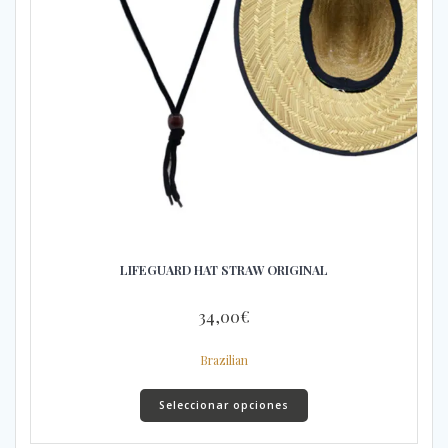
LIFEGUARD HAT STRAW ORIGINAL
34,00
€
Brazilian
Este
Seleccionar opciones
producto
tiene