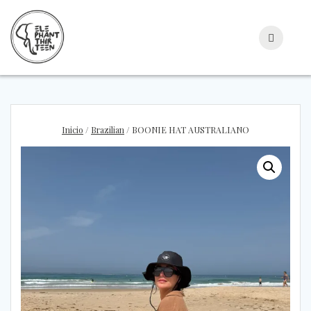
Skip
to
content
Inicio
/
Brazilian
/ BOONIE HAT AUSTRALIANO