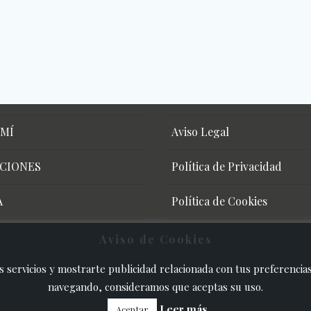
 MÍ
Aviso Legal
CIONES
Política de Privacidad
A
Política de Cookies
Condiciones de compra
Aviso de Cookies
 servicios y mostrarte publicidad relacionada con tus preferencias 
navegando, consideramos que aceptas su uso.
Elephant Thirteen - Since 2022
Leer más
© 2026 Web desarrollada por
Panda Rojo Producciones
Aceptar