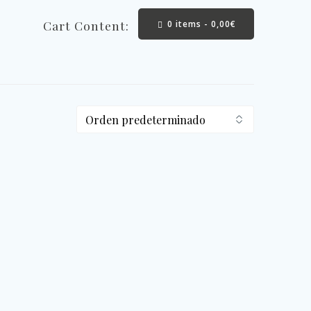
Cart Content:
0 items -
0,00
€