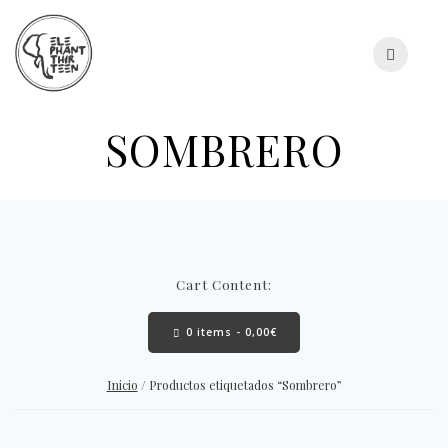
Skip
to
content
SOMBRERO
Cart Content:
0 items -
0,00
€
Inicio
/ Productos etiquetados “Sombrero”