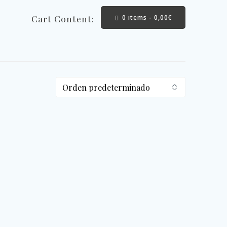
Cart Content:
0 items -
0,00
€